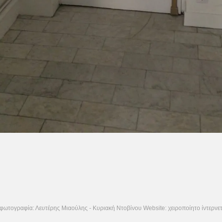
φωτογραφία: Λευτέρης Μιαούλης - Κυριακή Ντοβίνου Website: χειροποίητο ίντερνε