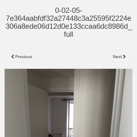
0-02-05-
7e364aabfdf32a27448c3a25595f2224e
306a8ede06d12d0e133ccaa6dc8986d_
full
Previous
Next