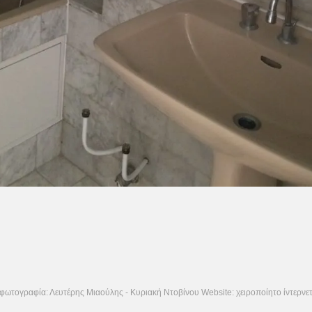
φωτογραφία: Λευτέρης Μιαούλης - Κυριακή Ντοβίνου Website: χειροποίητο ίντερνε