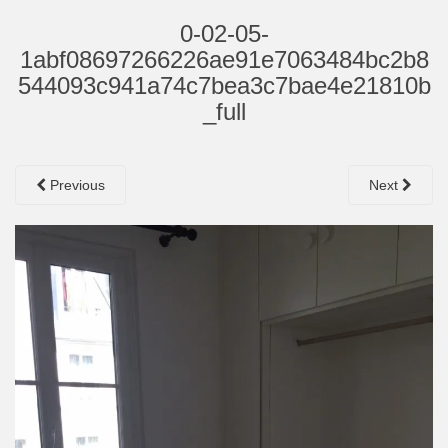
0-02-05-
1abf08697266226ae91e7063484bc2b8
544093c941a74c7bea3c7bae4e21810b
_full
Previous
Next